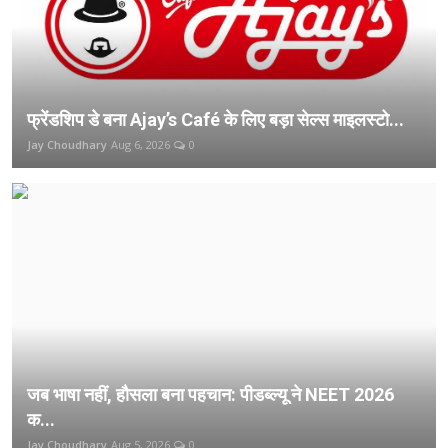
फ्रेंडशिप डे बना Ajay’s Café के लिए बड़ा सेल्स माइलस्टो...
Jay Choudhary
Aug 6, 2026
0
जब भाषा नहीं, हौसला बना पहचान: पीडब्ल्यू ने NEET 2026
क...
Jay Choudhary
Aug 5, 2026
0