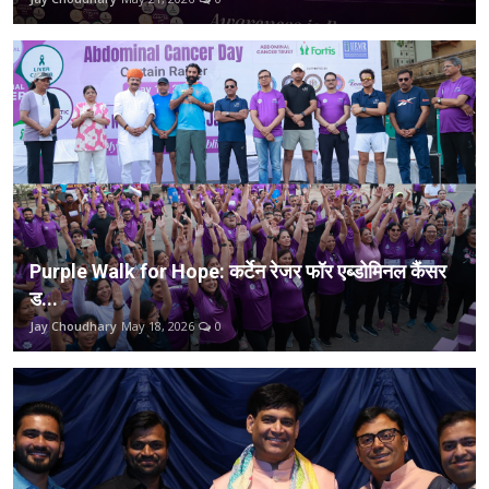
विधानसभा अध्यक्ष ने जापान की संसदीय प्रणाली का अवलोकन, भारतीय महापुरुषों को दी श्रद्धांजलि
अन्य
ज्योति रथ कलश यात्रा: 'हम बदलेंगे-युग बदलेगा' के जयघोष के साथ जन-जन तक पहुंचाया युग निर्माण का संदेश
विक्रांत मैसी की 'द साबरमती रिपोर्ट' ने पहले दिन ₹1.69 करोड़ की कमाई, बनी अब तक की सबसे बड़ी ओपनिंग!
English
'साहिबा' का जादू: जसलीन रॉयल का सबसे खास म्यूजिक वीडियो अब रिलीज़
अलंकृता सहाय: 'वास्तविक जीवन की बार्बी डॉल' अवतार में तस्वीरों से दिल जीत रही हैं
पटना के गांधी मैदान में होगा 'पुष्पा 2: द रूल' का ट्रेलर लॉन्च, 17 नवंबर को मचेगा जबरदस्त धमाल
15 मार्च को क्लब टेडी में आयोजित होगा ब्यूटी पेजेंट मिस ग्लैम राजस्थान का जयपुर ऑडिशन
अनंता मिस इंडिया ग्लैम 2026: जयपुर में चमकी विजेताओं की चमक, कार-स्कूटी से नवाजे गए टॉपर्स
Purple Walk for Hope: कर्टेन रेजर फॉर एब्डोमिनल कैंसर
ड...
Jay Choudhary
May 18, 2026
0