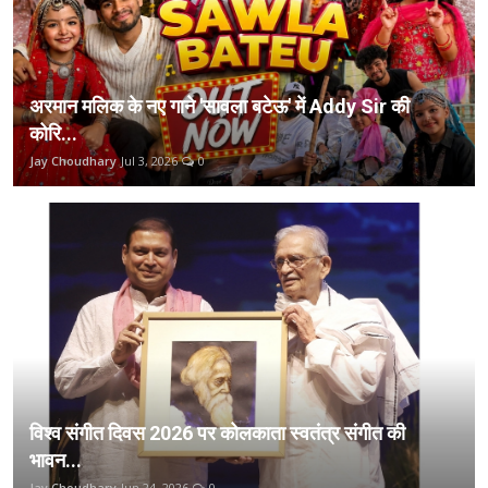
अरमान मलिक के नए गाने 'सावला बटेऊ' में Addy Sir की
कोरि...
Jay Choudhary
Jul 3, 2026
0
विश्व संगीत दिवस 2026 पर कोलकाता स्वतंत्र संगीत की
भावन...
Jay Choudhary
Jun 24, 2026
0