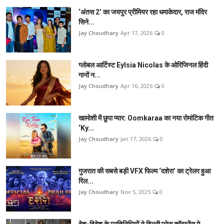
‘अंतस 2’ का जयपुर प्रीमियर रहा धमाकेदार, राज मंदिर
सिने...
Jay Choudhary
Apr 17, 2026
0
ग्लोबल आर्टिस्ट Eylsia Nicolas के ओरिजिनल हिंदी
गानों न...
Jay Choudhary
Apr 16, 2026
0
खामोशी में छुपा प्यार: Oomkaraa का नया रोमांटिक गीत
‘Ky...
Jay Choudhary
Jan 17, 2026
0
गुजरात की सबसे बड़ी VFX फिल्म ‘दशेरा’ का ट्रेलर हुआ
रिल...
Jay Choudhary
Nov 5, 2025
0
देश-विदेश के प्रतिनिधियों ने दिल्ली प्रेस कॉन्फ्रेंस मे...