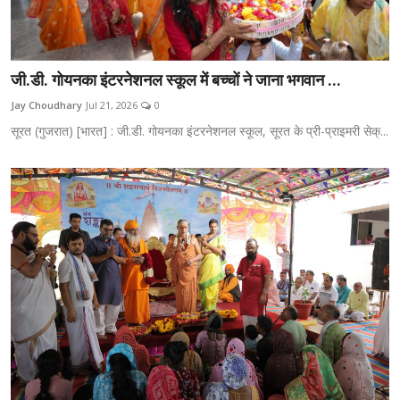
जी.डी. गोयनका इंटरनेशनल स्कूल में बच्चों ने जाना भगवान ...
Jay Choudhary
Jul 21, 2026
0
सूरत (गुजरात) [भारत] : जी.डी. गोयनका इंटरनेशनल स्कूल, सूरत के प्री-प्राइमरी सेक्...