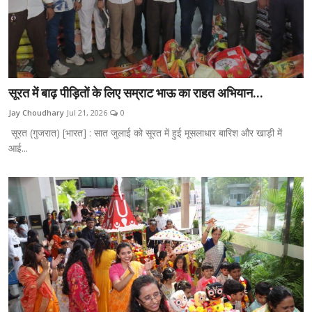
सूरत में बाढ़ पीड़ितों के लिए सम्राट भाऊ का राहत अभियान...
Jay Choudhary
Jul 21, 2026
0
सूरत (गुजरात) [भारत] : सात जुलाई को सूरत में हुई मूसलाधार बारिश और खाड़ी में
आई...